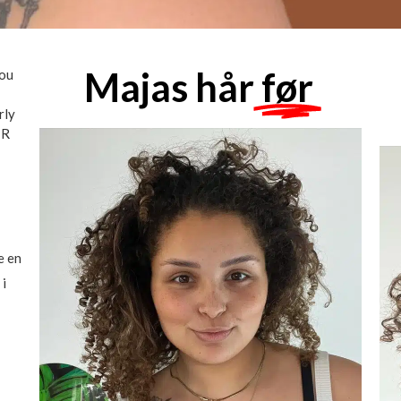
Majas hår
før
You
rly
IR
e en
 i