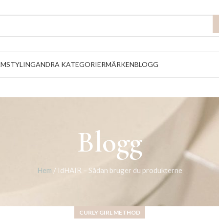
AM
STYLING
ANDRA KATEGORIER
MÄRKEN
BLOGG
Blogg
Hem
/
IdHAIR – Sådan bruger du produkterne
CURLY GIRL METHOD