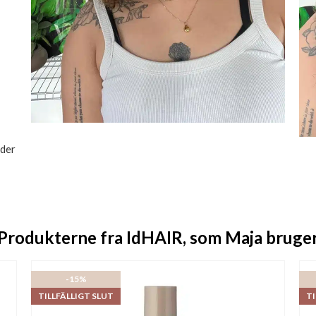
ider
Produkterne fra IdHAIR, som Maja bruge
-15%
TILLFÄLLIGT SLUT
TI