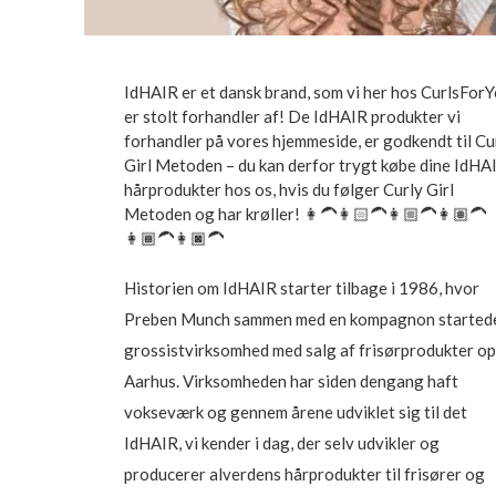
IdHAIR er et dansk brand, som vi her hos CurlsFor
er stolt forhandler af! De IdHAIR produkter vi
forhandler på vores hjemmeside, er godkendt til Cu
Girl Metoden – du kan derfor trygt købe dine IdHA
hårprodukter hos os, hvis du følger Curly Girl
Metoden og har krøller! 👩‍🦱👩🏻‍🦱👩🏼‍🦱👩🏽‍🦱
👩🏾‍🦱👩🏿‍🦱
Historien om IdHAIR starter tilbage i 1986, hvor
Preben Munch sammen med en kompagnon started
grossistvirksomhed med salg af frisørprodukter op
Aarhus. Virksomheden har siden dengang haft
vokseværk og gennem årene udviklet sig til det
IdHAIR, vi kender i dag, der selv udvikler og
producerer alverdens hårprodukter til frisører og