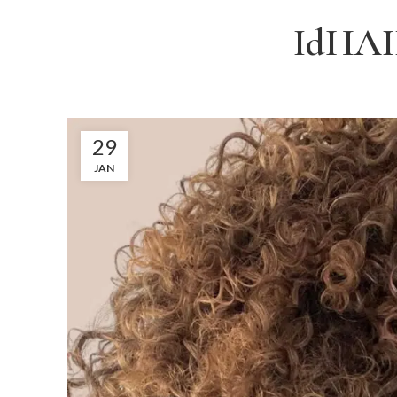
IdHAIR
29
JAN