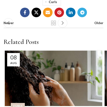
Curls
Newer
Older
Related Posts
08
AUG
CURLS