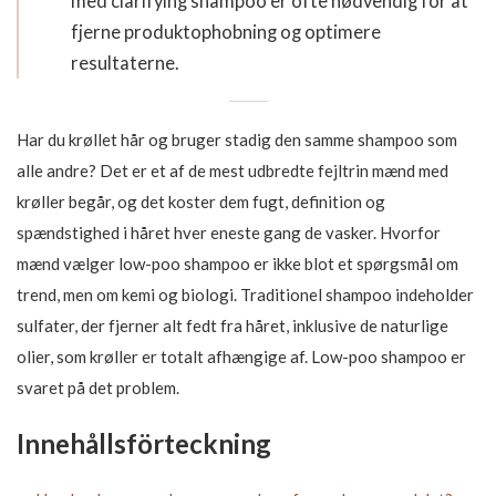
med clarifying shampoo er ofte nødvendig for at
fjerne produktophobning og optimere
resultaterne.
Har du krøllet hår og bruger stadig den samme shampoo som
alle andre? Det er et af de mest udbredte fejltrin mænd med
krøller begår, og det koster dem fugt, definition og
spændstighed i håret hver eneste gang de vasker. Hvorfor
mænd vælger low-poo shampoo er ikke blot et spørgsmål om
trend, men om kemi og biologi. Traditionel shampoo indeholder
sulfater, der fjerner alt fedt fra håret, inklusive de naturlige
olier, som krøller er totalt afhængige af. Low-poo shampoo er
svaret på det problem.
Innehållsförteckning