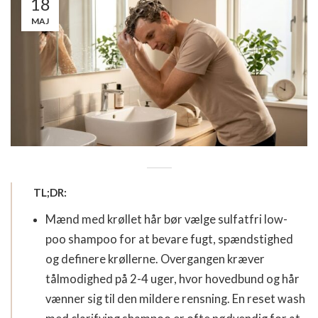
18
MAJ
TL;DR:
Mænd med krøllet hår bør vælge sulfatfri low-
poo shampoo for at bevare fugt, spændstighed
og definere krøllerne. Overgangen kræver
tålmodighed på 2-4 uger, hvor hovedbund og hår
vænner sig til den mildere rensning. En reset wash