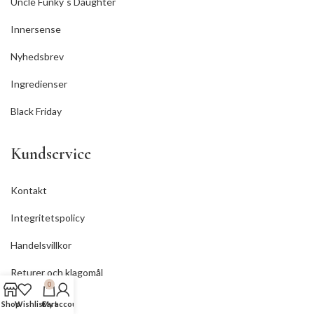
Uncle Funky´s Daughter
Innersense
Nyhedsbrev
Ingredienser
Black Friday
Kundservice
Kontakt
Integritetspolicy
Handelsvillkor
Returer och klagomål
0
Se min Kurv
Shop
Wishlist
Cart
My account