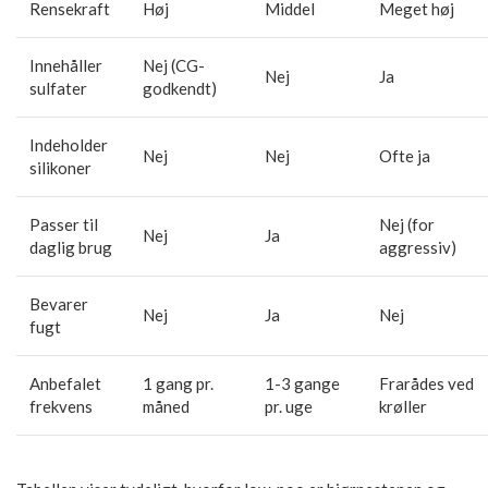
Rensekraft
Høj
Middel
Meget høj
Innehåller
Nej (CG-
Nej
Ja
sulfater
godkendt)
Indeholder
Nej
Nej
Ofte ja
silikoner
Passer til
Nej (for
Nej
Ja
daglig brug
aggressiv)
Bevarer
Nej
Ja
Nej
fugt
Anbefalet
1 gang pr.
1-3 gange
Frarådes ved
frekvens
måned
pr. uge
krøller