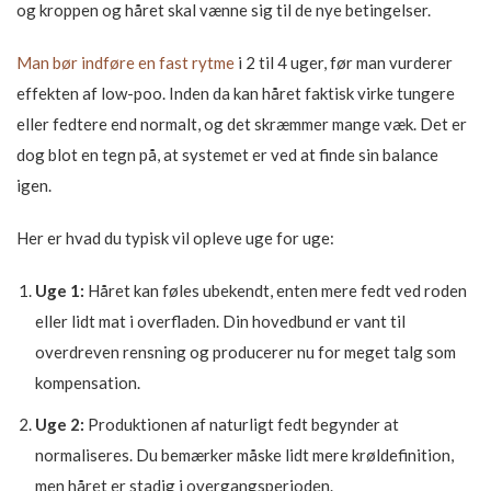
og kroppen og håret skal vænne sig til de nye betingelser.
Man bør indføre en fast rytme
i 2 til 4 uger, før man vurderer
effekten af low-poo. Inden da kan håret faktisk virke tungere
eller fedtere end normalt, og det skræmmer mange væk. Det er
dog blot en tegn på, at systemet er ved at finde sin balance
igen.
Her er hvad du typisk vil opleve uge for uge:
Uge 1:
Håret kan føles ubekendt, enten mere fedt ved roden
eller lidt mat i overfladen. Din hovedbund er vant til
overdreven rensning og producerer nu for meget talg som
kompensation.
Uge 2:
Produktionen af naturligt fedt begynder at
normaliseres. Du bemærker måske lidt mere krøldefinition,
men håret er stadig i overgangsperioden.