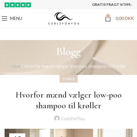
GRATIS FRAGT V/599,-
0
MENU
0,00
DKK
Blogg
Hem
/
Hvorfor mænd vælger low-poo shampoo til krøller
CURLS
Hvorfor mænd vælger low-poo
shampoo til krøller
CurlsForYou