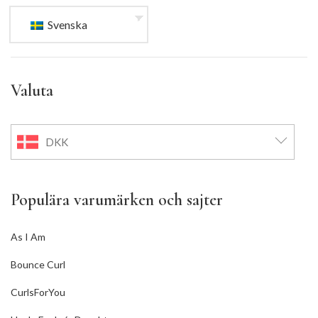
Svenska
Valuta
DKK
Populära varumärken och sajter
As I Am
Bounce Curl
CurlsForYou