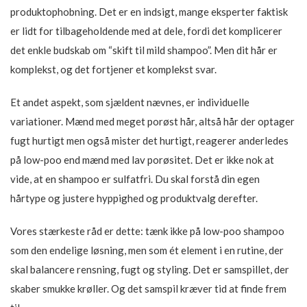
produktophobning. Det er en indsigt, mange eksperter faktisk
er lidt for tilbageholdende med at dele, fordi det komplicerer
det enkle budskab om “skift til mild shampoo”. Men dit hår er
komplekst, og det fortjener et komplekst svar.
Et andet aspekt, som sjældent nævnes, er individuelle
variationer. Mænd med meget porøst hår, altså hår der optager
fugt hurtigt men også mister det hurtigt, reagerer anderledes
på low-poo end mænd med lav porøsitet. Det er ikke nok at
vide, at en shampoo er sulfatfri. Du skal forstå din egen
hårtype og justere hyppighed og produktvalg derefter.
Vores stærkeste råd er dette: tænk ikke på low-poo shampoo
som den endelige løsning, men som ét element i en rutine, der
skal balancere rensning, fugt og styling. Det er samspillet, der
skaber smukke krøller. Og det samspil kræver tid at finde frem