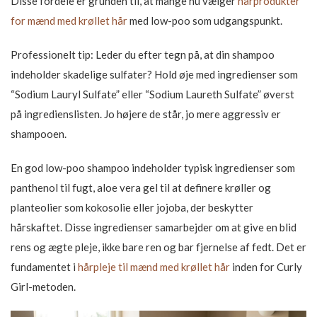
Disse fordele er grunden til, at mange nu vælger
hårprodukter
for mænd med krøllet hår
med low-poo som udgangspunkt.
Professionelt tip: Leder du efter tegn på, at din shampoo
indeholder skadelige sulfater? Hold øje med ingredienser som
“Sodium Lauryl Sulfate” eller “Sodium Laureth Sulfate” øverst
på ingredienslisten. Jo højere de står, jo mere aggressiv er
shampooen.
En god low-poo shampoo indeholder typisk ingredienser som
panthenol til fugt, aloe vera gel til at definere krøller og
planteolier som kokosolie eller jojoba, der beskytter
hårskaftet. Disse ingredienser samarbejder om at give en blid
rens og ægte pleje, ikke bare ren og bar fjernelse af fedt. Det er
fundamentet i
hårpleje til mænd med krøllet hår
inden for Curly
Girl-metoden.