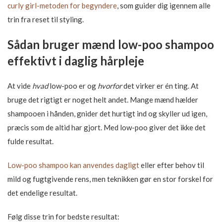
curly girl-metoden for begyndere
, som guider dig igennem alle
trin fra reset til styling.
Sådan bruger mænd low-poo shampoo
effektivt i daglig hårpleje
At vide
hvad
low-poo er og
hvorfor
det virker er én ting. At
bruge det rigtigt er noget helt andet. Mange mænd hælder
shampooen i hånden, gnider det hurtigt ind og skyller ud igen,
præcis som de altid har gjort. Med low-poo giver det ikke det
fulde resultat.
Low-poo shampoo kan anvendes dagligt
eller efter behov til
mild og fugtgivende rens, men teknikken gør en stor forskel for
det endelige resultat.
Følg disse trin for bedste resultat: