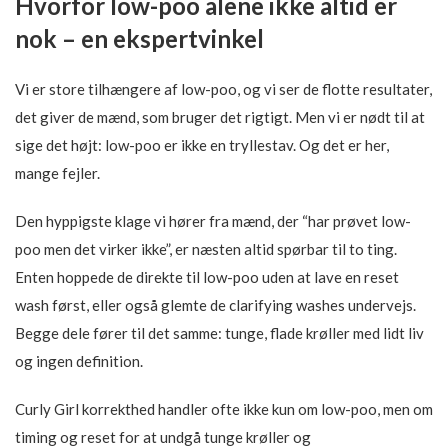
Hvorfor low-poo alene ikke altid er
nok – en ekspertvinkel
Vi er store tilhængere af low-poo, og vi ser de flotte resultater,
det giver de mænd, som bruger det rigtigt. Men vi er nødt til at
sige det højt: low-poo er ikke en tryllestav. Og det er her,
mange fejler.
Den hyppigste klage vi hører fra mænd, der “har prøvet low-
poo men det virker ikke”, er næsten altid spørbar til to ting.
Enten hoppede de direkte til low-poo uden at lave en reset
wash først, eller også glemte de clarifying washes undervejs.
Begge dele fører til det samme: tunge, flade krøller med lidt liv
og ingen definition.
Curly Girl korrekthed handler ofte ikke kun om low-poo, men om
timing og reset for at undgå tunge krøller og