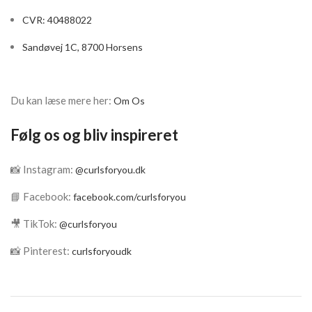
CVR: 40488022
Sandøvej 1C, 8700 Horsens
Du kan læse mere her:
Om Os
Følg os og bliv inspireret
📸 Instagram:
@curlsforyou.dk
📘 Facebook:
facebook.com/curlsforyou
🎥 TikTok:
@curlsforyou
📸 Pinterest:
curlsforyoudk