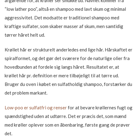
afgørende for, at krøller ser smukke ud. Navnet kommer fra
“low lather poo”, altså en shampoo med lavt skum og minimal
aggressivitet. Det modsatte er traditionel shampoo med
kraftige sulfater, som skaber masser af skum, men samtidig
tørrer håret helt ud.
Krøllet hår er strukturelt anderledes end lige hår. Hårskaftet er
spiralformet, og det gør det sværere for de naturlige olier fra
hovedbunden at fordele sig langs håret. Resultatet er, at
krøllet hår pr. definition er mere tilbøjeligt til at tørre ud.
Bruger du oven i købet en sulfatholdig shampoo, forstærker du
det problem markant.
Low-poo er sulfatfri og renser
for at bevare krøllernes fugt og
spændstighed uden at udtørre. Det er præcis det, som mænd
med krøller oplever som en åbenbaring, første gang de prøver
det.