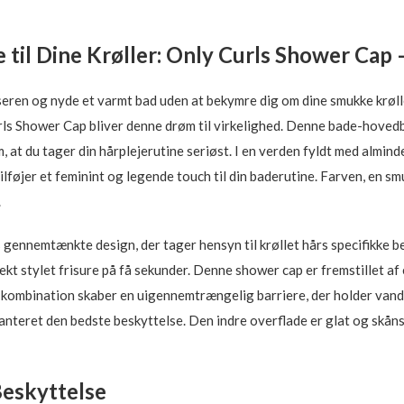
til Dine Krøller: Only Curls Shower Cap 
seren og nyde et varmt bad uden at bekymre dig om dine smukke krøll
Curls Shower Cap bliver denne drøm til virkelighed. Denne bade-hoved
, at du tager din hårplejerutine seriøst. I en verden fyldt med almind
ilføjer et feminint og legende touch til din baderutine. Farven, en s
.
s gennemtænkte design, der tager hensyn til krøllet hårs specifikke b
kt stylet frisure på få sekunder. Denne shower cap er fremstillet af
bination skaber en uigennemtrængelig barriere, der holder vand og 
aranteret den bedste beskyttelse. Den indre overflade er glat og skåns
Beskyttelse