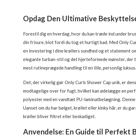
Opdag Den Ultimative Beskyttelse 
Forestil dig en hverdag, hvor du kan træde ind under bru
din frisure, blot fordi du tog et hurtigt bad. Med Only 
en investering i dine krøllers sundhed og et statement om
elegante turban-stil og det hjerteformede mønster, der t
mest rutineprægede handling til en lille, personlig luksus
Det, der virkelig gør Only Curls Shower Cap unik, er den
modtagelige over for fugt, hvilket kan ødelægge en perfe
polyester med en vandtæt PU-laminatbelægning. Denne kom
Uanset om du har bølget, krøllet eller kinky hår, er du g
krøller bliver filtret eller beskadiget.
Anvendelse: En Guide til Perfekt 