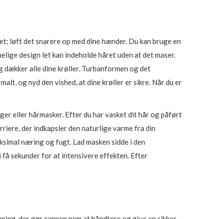
året; løft det snarere op med dine hænder. Du kan bruge en
mmelige design let kan indeholde håret uden at det maser.
g dækker alle dine krøller. Turbanformen og det
alt, og nyd den vished, at dine krøller er sikre. Når du er
r eller hårmasker. Efter du har vasket dit hår og påført
iere, der indkapsler den naturlige varme fra din
ksimal næring og fugt. Lad masken sidde i den
 få sekunder for at intensivere effekten. Efter
ning, der gør cappen nem at håndtere og give en sikker