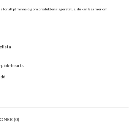
 för att påminna dig om produktens lagerstatus, du kan läsa mer om
elista
-pink-hearts
ydd
ONER (0)