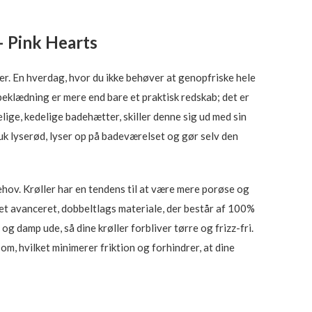
– Pink Hearts
er. En hverdag, hvor du ikke behøver at genopfriske hele
beklædning er mere end bare et praktisk redskab; det er
elige, kedelige badehætter, skiller denne sig ud med sin
muk lyserød, lyser op på badeværelset og gør selv den
ehov. Krøller har en tendens til at være mere porøse og
 et avanceret, dobbeltlags materiale, der består af 100%
damp ude, så dine krøller forbliver tørre og frizz-fri.
om, hvilket minimerer friktion og forhindrer, at dine