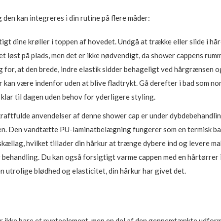
den kan integreres i din rutine på flere måder:
tigt dine krøller i toppen af hovedet. Undgå at trække eller slide i h
e håret løst på plads, men det er ikke nødvendigt, da shower cappens ru
 for, at den brede, indre elastik sidder behageligt ved hårgrænsen o
 kan være indenfor uden at blive fladtrykt. Gå derefter i bad som norm
 klar til dagen uden behov for yderligere styling.
raftfulde anvendelser af denne shower cap er under dybdebehandlinge
pen. Den vandtætte PU-laminatbelægning fungerer som en termisk barr
llag, hvilket tillader din hårkur at trænge dybere ind og levere ma
iv behandling. Du kan også forsigtigt varme cappen med en hårtørrer i
 utrolige blødhed og elasticitet, din hårkur har givet det.
r ikke bare et pynteelement, men en del af den gennemtænkte udform