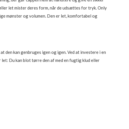
ller let mister deres form, når de udsættes for tryk. Only
rlige mønster og volumen. Den er let, komfortabel og
t den kan genbruges igen og igen. Ved at investere i en
t: Du kan blot tørre den af med en fugtig klud eller