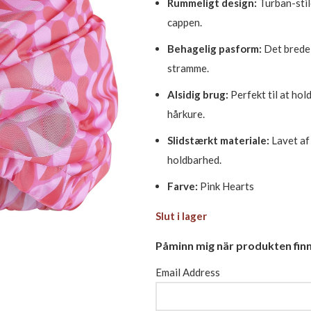
Rummeligt design:
Turban-stile
cappen.
Behagelig pasform:
Det brede 
stramme.
Alsidig brug:
Perfekt til at hol
hårkure.
Slidstærkt materiale:
Lavet af
holdbarhed.
Farve:
Pink Hearts
Slut i lager
Påminn mig när produkten finns
Email Address