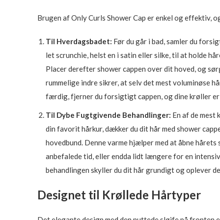
Brugen af Only Curls Shower Cap er enkel og effektiv, og 
Til Hverdagsbadet:
Før du går i bad, samler du forsig
let scrunchie, helst en i satin eller silke, til at hold
Placer derefter shower cappen over dit hoved, og sørg
rummelige indre sikrer, at selv det mest voluminøse hår
færdig, fjerner du forsigtigt cappen, og dine krøller er
Til Dybe Fugtgivende Behandlinger:
En af de mest k
din favorit hårkur, dækker du dit hår med shower cap
hovedbund. Denne varme hjælper med at åbne hårets skæ
anbefalede tid, eller endda lidt længere for en intens
behandlingen skyller du dit hår grundigt og oplever den
Designet til Krøllede Hårtyper
Det elegante design med den nuttede sløjfe på fronten e