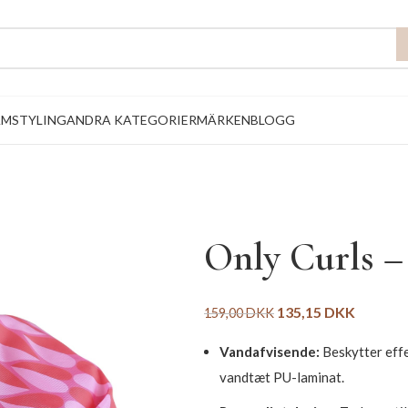
AM
STYLING
ANDRA KATEGORIER
MÄRKEN
BLOGG
Only Curls 
135,15
DKK
159,00
DKK
Vandafvisende:
Beskytter effe
vandtæt PU-laminat.