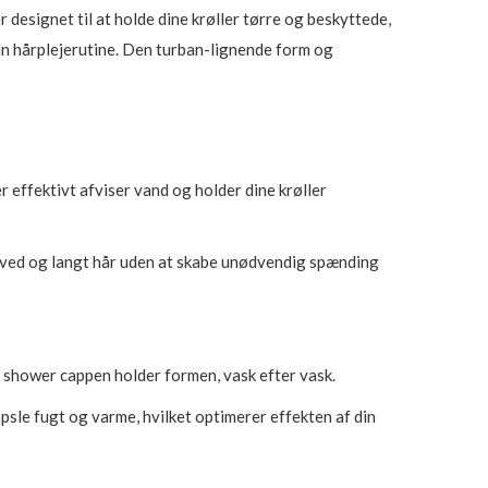
designet til at holde dine krøller tørre og beskyttede,
din hårplejerutine. Den turban-lignende form og
 effektivt afviser vand og holder dine krøller
hoved og langt hår uden at skabe unødvendig spænding
t shower cappen holder formen, vask efter vask.
sle fugt og varme, hvilket optimerer effekten af din