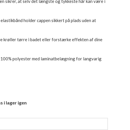
n sikrer, at selv det længste og tykkeste hår kan være i
elastikbånd holder cappen sikkert på plads uden at
de krøller tørre i badet eller forstærke effekten af dine
 100% polyester med laminatbelægning for langvarig
 i lager igen