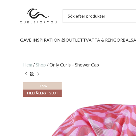
GAVE INSPIRATION 🎁
OUTLET
TVÄTTA & RENGÖR
BALS
Hem
/
Shop
/
Only Curls – Shower Cap
-15%
TILLFÄLLIGT SLUT