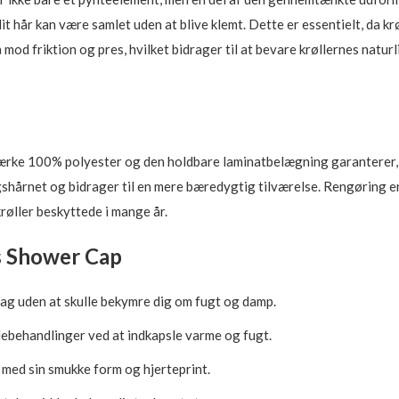
t hår kan være samlet uden at blive klemt. Dette er essentielt, da krø
od friktion og pres, hvilket bidrager til at bevare krøllernes natu
ærke 100% polyester og den holdbare laminatbelægning garanterer, a
årnet og bidrager til en mere bæredygtig tilværelse. Rengøring er le
krøller beskyttede i mange år.
s Shower Cap
 dag uden at skulle bekymre dig om fugt og damp.
ebehandlinger ved at indkapsle varme og fugt.
 med sin smukke form og hjerteprint.