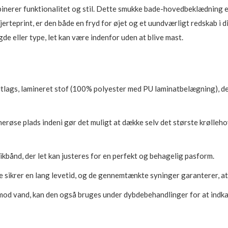
nerer funktionalitet og stil. Dette smukke bade-hovedbeklædning er 
rteprint, er den både en fryd for øjet og et uundværligt redskab i 
gde eller type, let kan være indenfor uden at blive mast.
ltlags, lamineret stof (100% polyester med PU laminatbelægning), der
nerøse plads indeni gør det muligt at dække selv det største krølle
ikbånd, der let kan justeres for en perfekt og behagelig pasform.
 sikrer en lang levetid, og de gennemtænkte syninger garanterer, a
mod vand, kan den også bruges under dybdebehandlinger for at indkap