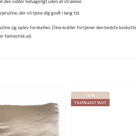
 at den sidder behageligt uden at stramme.
erutine, der vil tjene dig godt i lang tid.
 rutine og oplev forskellen. Dine krøller fortjener den bedste beskyt
er fantastisk ud.
-15%
TILLFÄLLIGT SLUT