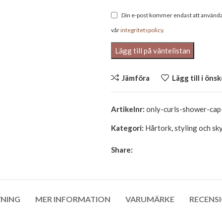
Din e-post kommer endast att användas
vår
integritetspolicy
.
Jämföra
Lägg till i önsk
Artikelnr:
only-curls-shower-cap
Kategori:
Hårtork, styling och sk
Share:
VNING
MER INFORMATION
VARUMÄRKE
RECENSI