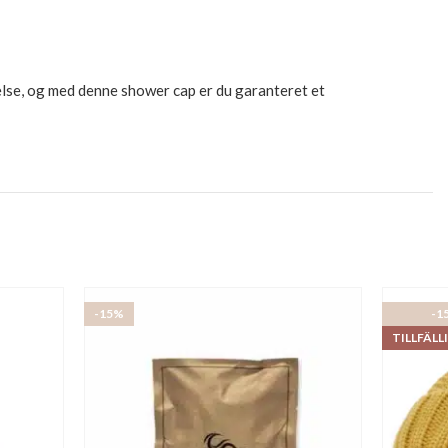
telse, og med denne shower cap er du garanteret et
-15%
-1
TILLFÄLL