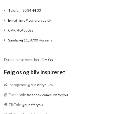
og fugtgivende ekstrakter
Telefon: 30 34 44 33
Innehåller fukt.
Størrelse: 227g
E-mail:
info@curlsforyou.dk
CVR: 40488022
Sandøvej 1C, 8700 Horsens
Du kan læse mere her:
Om Os
Følg os og bliv inspireret
📸 Instagram:
@curlsforyou.dk
📘 Facebook:
facebook.com/curlsforyou
🎥 TikTok:
@curlsforyou