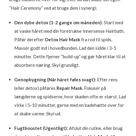
“Hair Ceremony” ved at bruge dem i synergi.
Den dybe detox (1-2 gange om måneden):
Start med
at vaske håret med din foretrukne Innersense Hairbath.
Påfør derefter
Detox Hair Mask
fra rod til spids.
Massér godt ind i hovedbunden. Lad den sidde i 3-5
minutter. Dette fjerner “build-up” og gør håret klar til at
absorbere næring. Skyl grundigt.
Genopbygning (Når håret føles svagt):
Efter rens
(eller detox) påføres
Repair Mask
. Fokusér på
længderne og spidserne, hvor skaden ofte er størst. Lad
virke i 5-10 minutter, gerne med en badehætte over for
at skabe varme. Skyl ud.
Fugtboostet (Ugentligt):
Afslut din rutine, eller brug