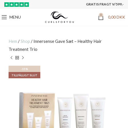
GRATIS FRAGT V/599,-
0
MENU
0,00
DKK
Hem
/
Shop
/
Innersense Gave Sæt – Healthy Hair
Treatment Trio
-15%
TILLFÄLLIGT SLUT