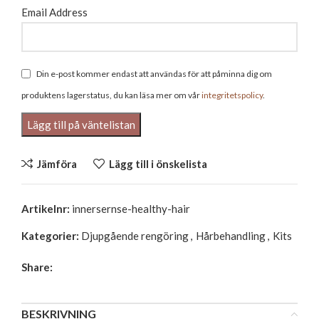
Email Address
Din e-post kommer endast att användas för att påminna dig om
produktens lagerstatus, du kan läsa mer om vår
integritetspolicy
.
Jämföra
Lägg till i önskelista
Artikelnr:
innersernse-healthy-hair
Kategorier:
Djupgående rengöring
,
Hårbehandling
,
Kits
Share:
BESKRIVNING