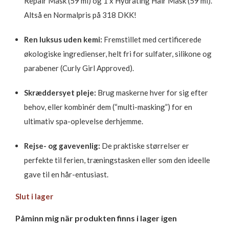
Repair Mask (59 ml) og 1 x Hydrating Hair Mask (59 ml).
Altså en Normalpris på 318 DKK!
Ren luksus uden kemi:
Fremstillet med certificerede
økologiske ingredienser, helt fri for sulfater, silikone og
parabener (Curly Girl Approved).
Skræddersyet pleje:
Brug maskerne hver for sig efter
behov, eller kombinér dem (“multi-masking”) for en
ultimativ spa-oplevelse derhjemme.
Rejse- og gavevenlig:
De praktiske størrelser er
perfekte til ferien, træningstasken eller som den ideelle
gave til en hår-entusiast.
Slut i lager
Påminn mig när produkten finns i lager igen