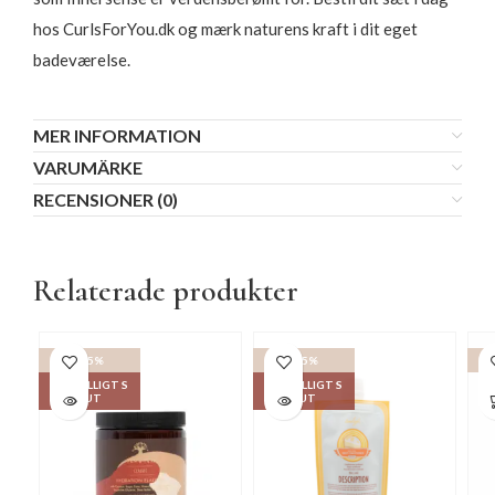
hos CurlsForYou.dk og mærk naturens kraft i dit eget
badeværelse.
MER INFORMATION
VARUMÄRKE
RECENSIONER (0)
Relaterade produkter
-15%
-15%
-1
TILLFÄLLIGT S
TILLFÄLLIGT S
LUT
LUT