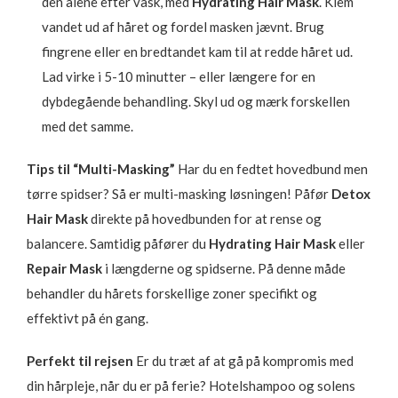
den alene efter vask, med
Hydrating Hair Mask
. Klem
vandet ud af håret og fordel masken jævnt. Brug
fingrene eller en bredtandet kam til at redde håret ud.
Lad virke i 5-10 minutter – eller længere for en
dybdegående behandling. Skyl ud og mærk forskellen
med det samme.
Tips til “Multi-Masking”
Har du en fedtet hovedbund men
tørre spidser? Så er multi-masking løsningen! Påfør
Detox
Hair Mask
direkte på hovedbunden for at rense og
balancere. Samtidig påfører du
Hydrating Hair Mask
eller
Repair Mask
i længderne og spidserne. På denne måde
behandler du hårets forskellige zoner specifikt og
effektivt på én gang.
Perfekt til rejsen
Er du træt af at gå på kompromis med
din hårpleje, når du er på ferie? Hotelshampoo og solens