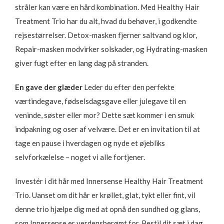
stråler kan være en hård kombination. Med Healthy Hair
Treatment Trio har du alt, hvad du behøver, i godkendte
rejsestørrelser. Detox-masken fjerner saltvand og klor,
Repair-masken modvirker solskader, og Hydrating-masken
giver fugt efter en lang dag på stranden.
En gave der glæder
Leder du efter den perfekte
værtindegave, fødselsdagsgave eller julegave til en
veninde, søster eller mor? Dette sæt kommer i en smuk
indpakning og oser af velvære. Det er en invitation til at
tage en pause i hverdagen og nyde et øjebliks
selvforkælelse – noget vi alle fortjener.
Investér i dit hår med Innersense Healthy Hair Treatment
Trio. Uanset om dit hår er krøllet, glat, tykt eller fint, vil
denne trio hjælpe dig med at opnå den sundhed og glans,
som Innersense er verdensberømt for. Bestil dit sæt i dag