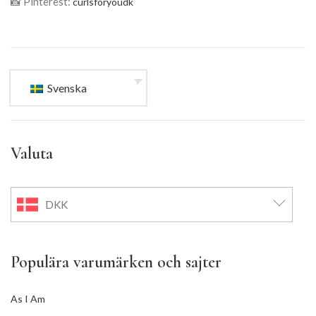
📸 Pinterest:
curlsforyoudk
Svenska
Valuta
DKK
Populära varumärken och sajter
As I Am