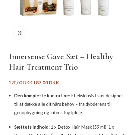
Click to enlarge
Innersense Gave Sæt – Healthy
Hair Treatment Trio
187,00
DKK
220,00
DKK
Den komplette kur-rutine:
Et eksklusivt sæt designet
til at dække alle dit hårs behov – fra dybderens til
genopbygning og intens fugtpleje.
Sættets indhold:
1 x Detox Hair Mask (59 ml), 1 x