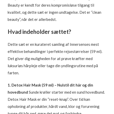
Beauty er kendt for deres kompromisløse tilgang til
kvalitet, og dette sæt er ingen undtagelse. Det er “clean
beauty”, når det er allerbedst.
Hvad indeholder sættet?
Dette sæt er en kurateret samling af Innersenses mest
effektive behandlinger i perfekte rejsestørrelser (59 ml).
Det giver dig muligheden for at prøve kræfter med
luksuriøs hårpleje eller tage din yndlingsrutine med på
farten.
1. Detox Hair Mask (59 ml) – Nulstil dit hår og din
hovedbund
Sunde krøller starter med en sund hovedbund.
Detox Hair Mask er din “reset-knap”. Over tid kan
ophobning af produkter, hårdt vand, klor og forurening
tynge dit hår ned, gøre det mat og forhindre