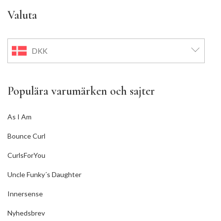
Valuta
DKK
Populära varumärken och sajter
As I Am
Bounce Curl
CurlsForYou
Uncle Funky´s Daughter
Innersense
Nyhedsbrev