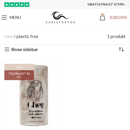
GRATIS FRAGT V/599,-
0
MENU
0,00
DKK
Hem
/
plastic free
1 produkt
Show sidebar
-15%
TILLFÄLLIGT SL
UT