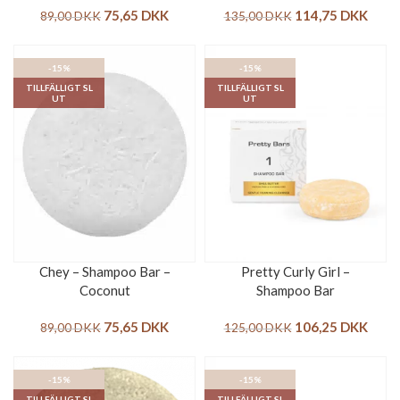
75,65
DKK
114,75
DKK
89,00
DKK
135,00
DKK
-15%
-15%
TILLFÄLLIGT SL
TILLFÄLLIGT SL
UT
UT
Chey – Shampoo Bar –
Pretty Curly Girl –
Coconut
Shampoo Bar
75,65
DKK
106,25
DKK
89,00
DKK
125,00
DKK
-15%
-15%
TILLFÄLLIGT SL
TILLFÄLLIGT SL