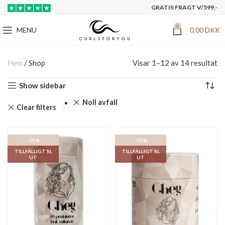
GRATIS FRAGT V/599,-
0
MENU
0,00
DKK
Hem
/
Shop
Visar 1–12 av 14 resultat
Show sidebar
Noll avfall
Clear filters
-15%
-15%
TILLFÄLLIGT SL
TILLFÄLLIGT SL
UT
UT