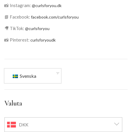
📸 Instagram:
@curlsforyou.dk
📘 Facebook:
facebook.com/curlsforyou
🎥 TikTok:
@curlsforyou
📸 Pinterest:
curlsforyoudk
Svenska
Valuta
DKK