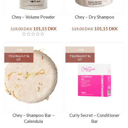
Chey – Volume Powder
Chey – Dry Shampoo
101,15
DKK
101,15
DKK
119,00
DKK
119,00
DKK
-15%
-15%
TILLFÄLLIGT SL
TILLFÄLLIGT SL
UT
UT
Chey – Shampoo Bar –
Curly Secret – Conditioner
Calendula
Bar