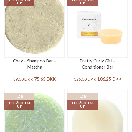
UT
UT
Chey – Shampoo Bar –
Pretty Curly Girl –
Matcha
Conditioner Bar
75,65
DKK
106,25
DKK
89,00
DKK
125,00
DKK
-15%
-15%
TILLFÄLLIGT SL
TILLFÄLLIGT SL
UT
UT